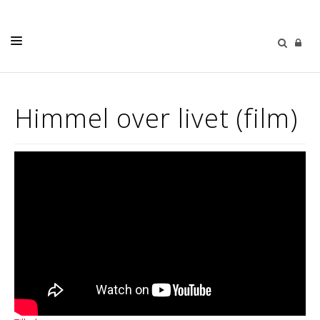
LIVETS GANG
Himmel over livet (film)
BARN OG UNGE
MUSIKK & KULTUR
SØNDAGSTANKER
MENIGHETENE
MENIGHETSBLAD
OM OSS